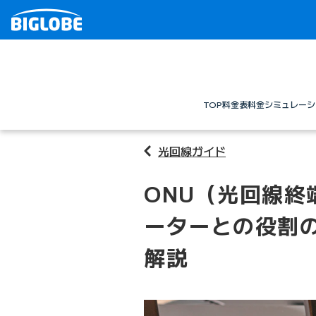
TOP
料金表
料金シミュレーシ
光回線ガイド
ONU（光回線終
ーターとの役割
解説