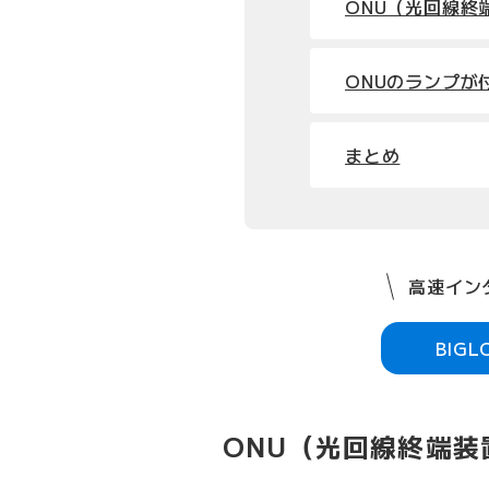
ONU（光回線終
ONUのランプが
まとめ
高速インタ
BIG
ONU（光回線終端装