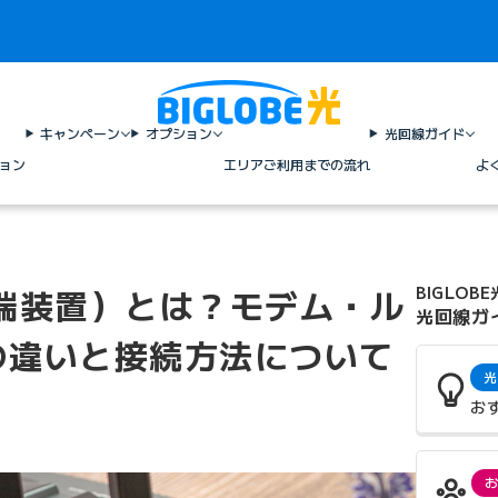
キャンペーン
オプション
光回線ガイド
ョン
エリア
ご利用までの流れ
よ
端装置）とは？モデム・ル
BIGLOBE
光回線ガ
の違いと接続方法について
光
お