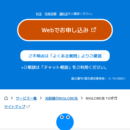
料金
・
特典詳細
・
違約金
をご確認ください。
（新しいタブで
Webでお申し込み
ご不明点は「よくある質問」よりご確認
※ご相談は「チャット相談」をご利用ください。
届出番号(電気通信事業者)：A-18-08841
サービス一覧
光回線のBIGLOBE光
BIGLOBE光 10ギガ
（新しいタブで開きます）
サイトマップ
びっぷるのページ