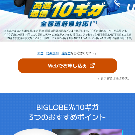
料金
・
特典詳細
・
違約金
をご確認ください。
（新しいタブで開きま
Webでお申し込み
表示金額は税込です。
BIGLOBE光10ギガ
3つのおすすめポイント