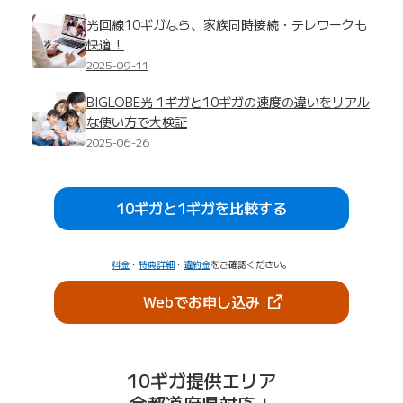
光回線10ギガなら、家族同時接続・テレワークも
快適！
2025-09-11
BIGLOBE光 1ギガと10ギガの速度の違いをリアル
な使い方で大検証
2025-06-26
10ギガと1ギガを比較する
料金
・
特典詳細
・
違約金
をご確認ください。
（新しいタブで開きま
Webでお申し込み
10ギガ提供エリア